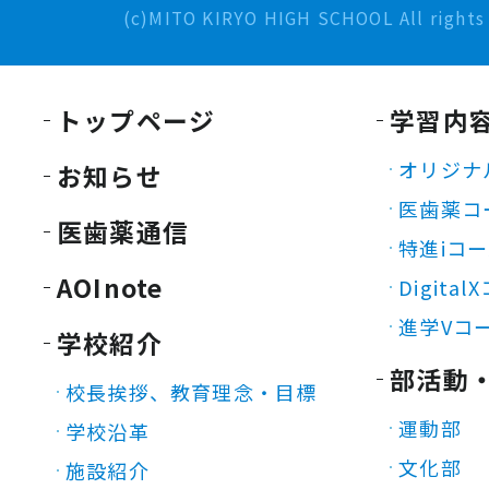
(c)MITO KIRYO HIGH SCHOOL All rights 
トップページ
学習内
オリジナ
お知らせ
医歯薬コ
医歯薬通信
特進iコ
AOInote
Digita
進学Vコ
学校紹介
部活動
校長挨拶、教育理念・目標
運動部
学校沿革
文化部
施設紹介