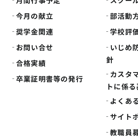
月間行事予定
スクー
今月の献立
部活動
奨学金関連
学校評
お問い合せ
いじめ
針
合格実績
カスタ
卒業証明書等の発行
トに係る
よくあ
サイト
教職員