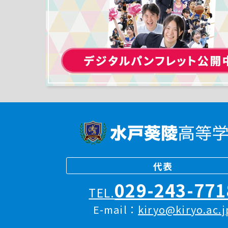
代表
029-243-771
TEL.
E-mail：
kiryo@kiryo.ac.j