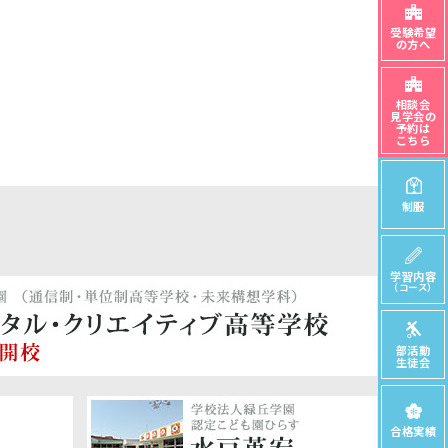
受験希望
の方へ
相談会
見学会の
予約は
こちら
制服
学習内容
（コース）
部活動
生徒会
合格実績