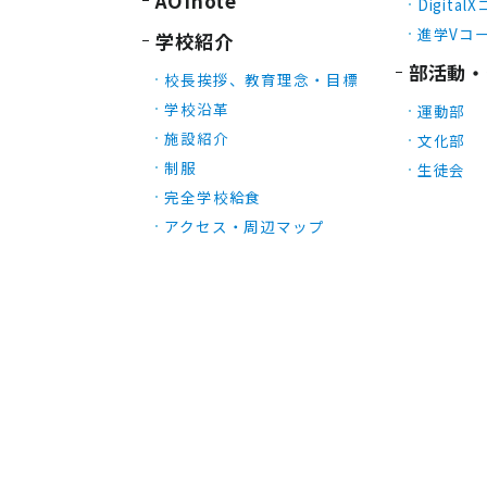
AOInote
Digital
進学Vコ
学校紹介
部活動・
校長挨拶、教育理念・目標
学校沿革
運動部
施設紹介
文化部
制服
生徒会
完全学校給食
アクセス・周辺マップ