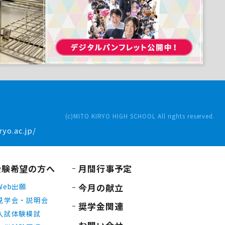
(c)MITO KIRYO HIGH SCHOOL All rights reserved.
yo.ac.jp/
受験希望の方へ
月間行事予定
今月の献立
Web出願
見学会・説明会
奨学金関連
入試体験模試