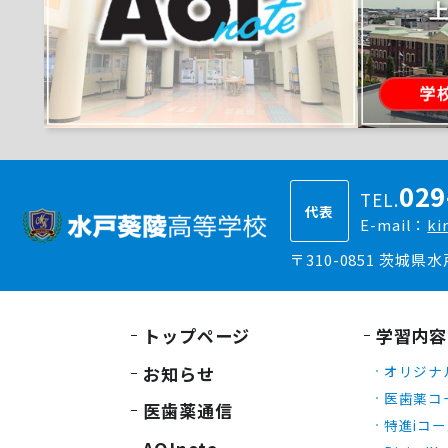
029
TEL.
代表
E-mail：
ki
〒310-0851 茨城県
トップページ
学習内容
お知らせ
オリジナ
医歯薬コ
医歯薬通信
特進iコ