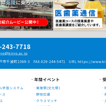
-243-7718
ryo@kiryo.ac.jp
水戸市千波町2369-3
FAX.029-244-5471
URL https://www.kir
年間イベント
ル学習システム
葵陵祭(文化祭)
ース
野球応援
ース
クラスマッチ