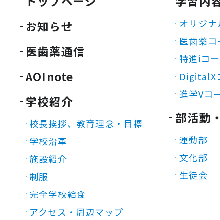
トップページ
学習内
オリジナ
お知らせ
医歯薬コ
医歯薬通信
特進iコ
AOInote
Digita
進学Vコ
学校紹介
部活動
校長挨拶、教育理念・目標
運動部
学校沿革
文化部
施設紹介
生徒会
制服
完全学校給食
アクセス・周辺マップ