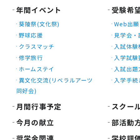
年間イベント
受験希
葵陵祭(文化祭)
Web出願
野球応援
見学会・
クラスマッチ
入試体験
修学旅行
入学試験
ホームステイ
入試出題
異文化交流(リベラルアーツ
入学手続
同好会)
月間行事予定
スクー
今月の献立
部活動
奨学金関連
学校評