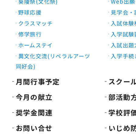
葵陵祭(文化祭)
Web出願
野球応援
見学会・
クラスマッチ
入試体験
修学旅行
入学試験
ホームステイ
入試出題
異文化交流(リベラルアーツ
入学手続
同好会)
月間行事予定
スクー
今月の献立
部活動
奨学金関連
学校評
お問い合せ
いじめ