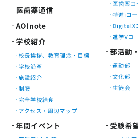
医歯薬コ
医歯薬通信
特進iコ
AOInote
Digita
進学Vコ
学校紹介
部活動
校長挨拶、教育理念・目標
運動部
学校沿革
文化部
施設紹介
生徒会
制服
完全学校給食
アクセス・周辺マップ
年間イベント
受験希