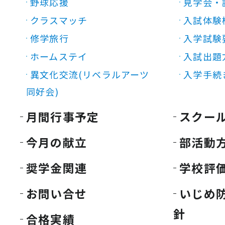
野球応援
見学会・
クラスマッチ
入試体験
修学旅行
入学試験
ホームステイ
入試出題
異文化交流(リベラルアーツ
入学手続
同好会)
月間行事予定
スクー
今月の献立
部活動
奨学金関連
学校評
お問い合せ
いじめ
針
合格実績