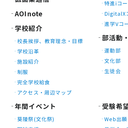
特進iコ
AOInote
Digita
進学Vコ
学校紹介
部活動
校長挨拶、教育理念・目標
運動部
学校沿革
文化部
施設紹介
生徒会
制服
完全学校給食
アクセス・周辺マップ
年間イベント
受験希
葵陵祭(文化祭)
Web出願