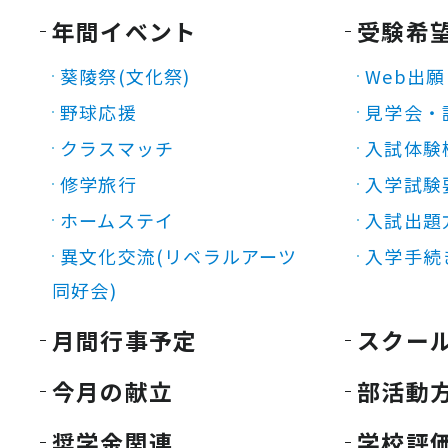
年間イベント
受験希
葵陵祭(文化祭)
Web出願
野球応援
見学会・
クラスマッチ
入試体験
修学旅行
入学試験
ホームステイ
入試出題
異文化交流(リベラルアーツ
入学手続
同好会)
月間行事予定
スクー
今月の献立
部活動
奨学金関連
学校評