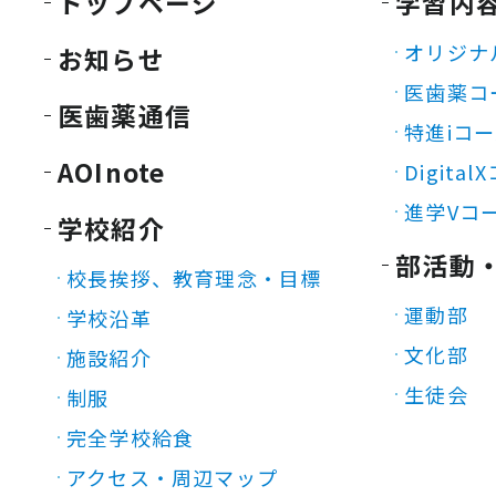
トップページ
学習内
オリジナ
お知らせ
医歯薬コ
医歯薬通信
特進iコ
AOInote
Digita
進学Vコ
学校紹介
部活動
校長挨拶、教育理念・目標
運動部
学校沿革
文化部
施設紹介
生徒会
制服
完全学校給食
アクセス・周辺マップ