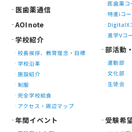
医歯薬コ
医歯薬通信
特進iコ
AOInote
Digita
進学Vコ
学校紹介
部活動
校長挨拶、教育理念・目標
運動部
学校沿革
文化部
施設紹介
生徒会
制服
完全学校給食
アクセス・周辺マップ
年間イベント
受験希