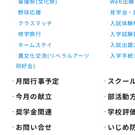
葵陵祭(文化祭)
Web出願
野球応援
見学会・
クラスマッチ
入試体験
修学旅行
入学試験
ホームステイ
入試出題
異文化交流(リベラルアーツ
入学手続
同好会)
月間行事予定
スクー
今月の献立
部活動
奨学金関連
学校評
お問い合せ
いじめ