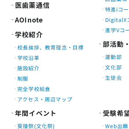
医歯薬通信
特進iコ
AOInote
Digita
進学Vコ
学校紹介
部活動
校長挨拶、教育理念・目標
運動部
学校沿革
文化部
施設紹介
生徒会
制服
完全学校給食
アクセス・周辺マップ
年間イベント
受験希
葵陵祭(文化祭)
Web出願