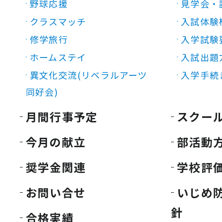
野球応援
見学会・
クラスマッチ
入試体験
修学旅行
入学試験
ホームステイ
入試出題
異文化交流(リベラルアーツ
入学手続
同好会)
月間行事予定
スクー
今月の献立
部活動
奨学金関連
学校評
お問い合せ
いじめ
針
合格実績