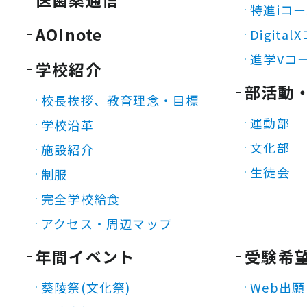
特進iコ
AOInote
Digita
進学Vコ
学校紹介
部活動
校長挨拶、教育理念・目標
運動部
学校沿革
文化部
施設紹介
生徒会
制服
完全学校給食
アクセス・周辺マップ
年間イベント
受験希
葵陵祭(文化祭)
Web出願