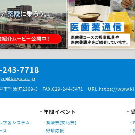
-243-7718
ryo@kiryo.ac.jp
水戸市千波町2369-3
FAX.029-244-5471
URL https://www.kir
年間イベント
ル学習システム
葵陵祭(文化祭)
ース
野球応援