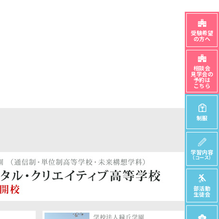
受験希望
の方へ
相談会
見学会の
予約は
こちら
制服
学習内容
（コース）
部活動
生徒会