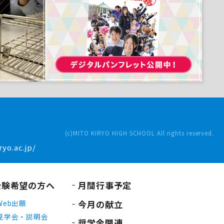
(c)MITO KIRYO HIGH SCHOOL All rights reserved.
yo.ac.jp/
受験希望の方へ
月間行事予定
今月の献立
Web出願
見学会・説明会
奨学金関連