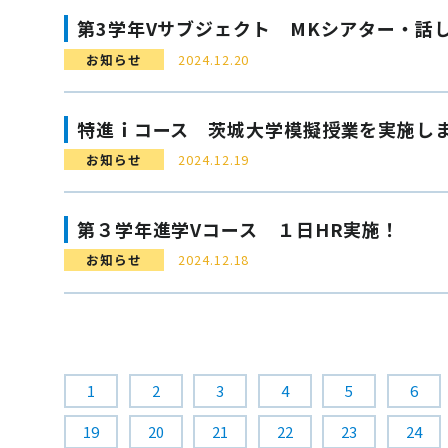
第3学年Vサブジェクト MKシアター・話
お知らせ
2024.12.20
特進ｉコース 茨城大学模擬授業を実施し
お知らせ
2024.12.19
第３学年進学Vコース １日HR実施！
お知らせ
2024.12.18
1
2
3
4
5
6
19
20
21
22
23
24