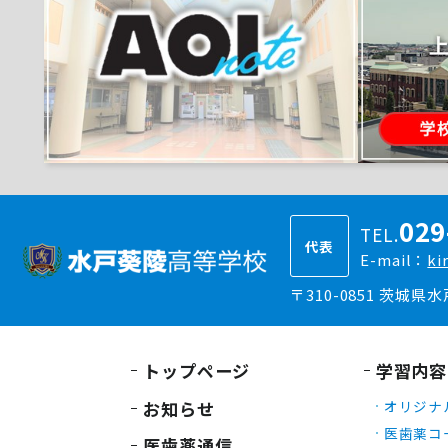
029
TEL.
代表
E-mail：
ki
〒310-0851 茨城県
トップページ
学習内容
お知らせ
オリジナ
医歯薬コ
医歯薬通信