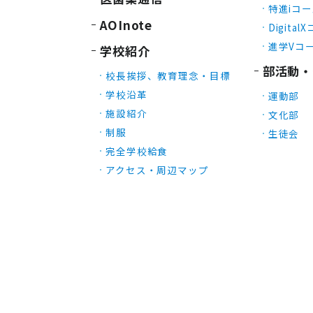
特進iコ
AOInote
Digital
進学Vコ
学校紹介
部活動・
校長挨拶、教育理念・目標
学校沿革
運動部
施設紹介
文化部
制服
生徒会
完全学校給食
アクセス・周辺マップ