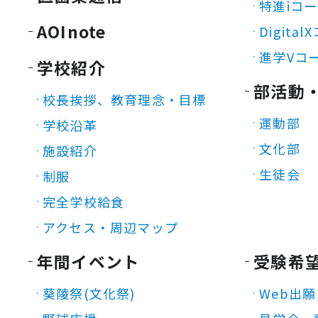
特進iコ
AOInote
Digita
進学Vコ
学校紹介
部活動
校長挨拶、教育理念・目標
運動部
学校沿革
文化部
施設紹介
生徒会
制服
完全学校給食
アクセス・周辺マップ
年間イベント
受験希
葵陵祭(文化祭)
Web出願