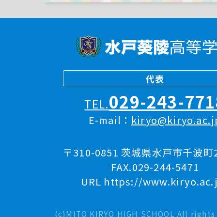
代表
029-243-771
TEL.
E-mail：
kiryo@kiryo.ac.j
〒310-0851 茨城県水戸市千波町2
FAX.029-244-5471
URL https://www.kiryo.ac.
(c)MITO KIRYO HIGH SCHOOL All rights 