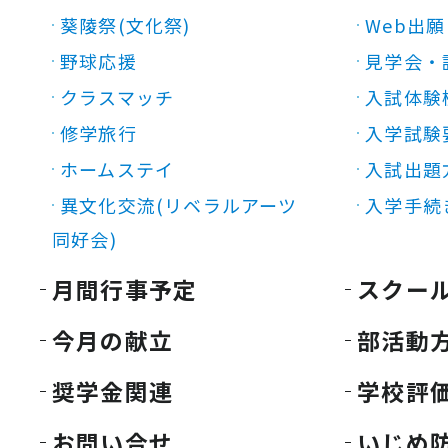
葵陵祭(文化祭)
Web出願
野球応援
見学会・
クラスマッチ
入試体験
修学旅行
入学試験
ホームステイ
入試出題
異文化交流(リベラルアーツ
入学手続
同好会)
月間行事予定
スクー
今月の献立
部活動
奨学金関連
学校評
お問い合せ
いじめ