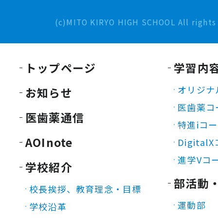
(c)MITO KIRYO HIGH SCHOOL All rights 
トップページ
学習内
オリジナ
お知らせ
医歯薬コ
医歯薬通信
特進iコ
AOInote
Digita
進学Vコ
学校紹介
部活動
校長挨拶、教育理念・目標
運動部
学校沿革