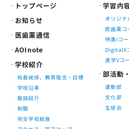
トップページ
学習内
オリジナ
お知らせ
医歯薬コ
医歯薬通信
特進iコ
AOInote
Digita
進学Vコ
学校紹介
部活動
校長挨拶、教育理念・目標
運動部
学校沿革
文化部
施設紹介
生徒会
制服
完全学校給食