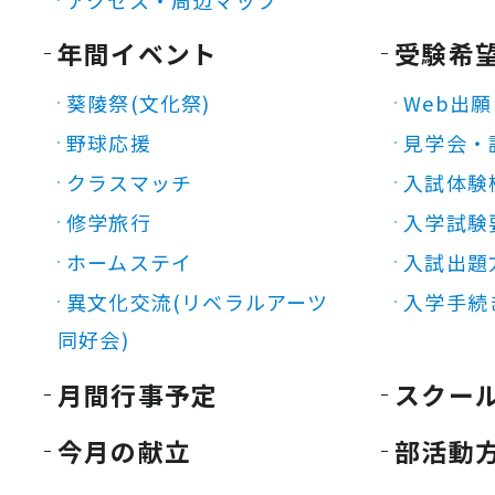
アクセス・周辺マップ
年間イベント
受験希
葵陵祭(文化祭)
Web出願
野球応援
見学会・
クラスマッチ
入試体験
修学旅行
入学試験
ホームステイ
入試出題
異文化交流(リベラルアーツ
入学手続
同好会)
月間行事予定
スクー
今月の献立
部活動