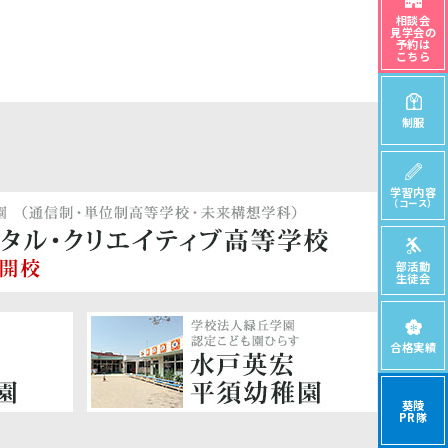
相談会
見学会の
予約は
こちら
制服
学習内容
（コース）
部活動
生徒会
合格実績
葵陵
PR隊