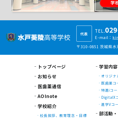
029
TEL.
代表
E-mail：
ki
〒310-0851 茨城県
トップページ
学習内容
お知らせ
オリジナ
医歯薬コ
医歯薬通信
特進iコ
AOInote
Digital
進学Vコ
学校紹介
部活動・
校長挨拶、教育理念・目標