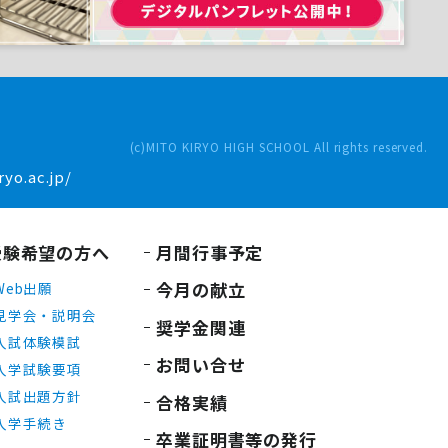
(c)MITO KIRYO HIGH SCHOOL All rights reserved.
yo.ac.jp/
受験希望の方へ
月間行事予定
今月の献立
Web出願
見学会・説明会
奨学金関連
入試体験模試
お問い合せ
入学試験要項
入試出題方針
合格実績
入学手続き
卒業証明書等の発行