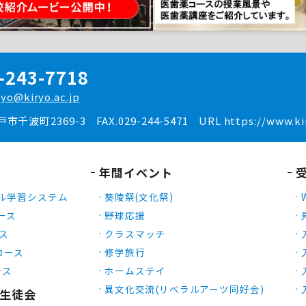
-243-7718
ryo@kiryo.ac.jp
水戸市千波町2369-3
FAX.029-244-5471
URL https://www.kir
年間イベント
ル学習システム
葵陵祭(文化祭)
ース
野球応援
ース
クラスマッチ
Xコース
修学旅行
ース
ホームステイ
異文化交流(リベラルアーツ同好会)
生徒会