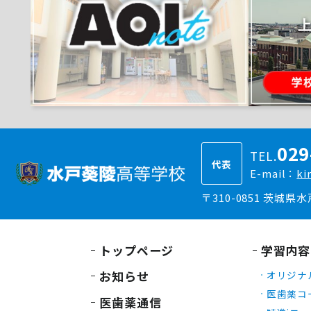
029
TEL.
代表
E-mail：
ki
〒310-0851 茨城県
トップページ
学習内容
お知らせ
オリジナ
医歯薬コ
医歯薬通信