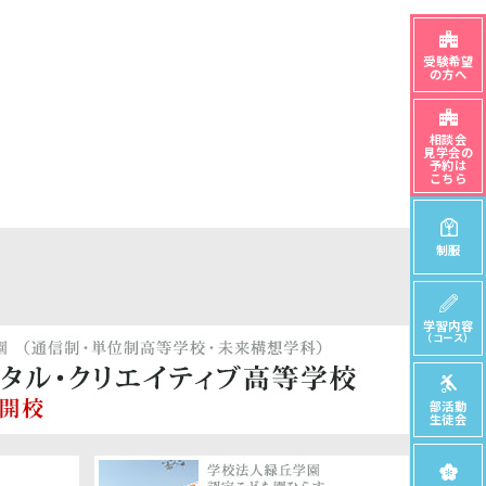
受験希望
の方へ
相談会
見学会の
予約は
こちら
制服
学習内容
（コース）
部活動
生徒会