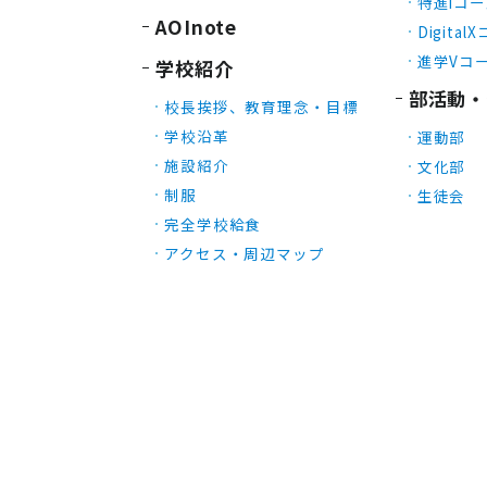
特進iコ
AOInote
Digital
進学Vコ
学校紹介
部活動・
校長挨拶、教育理念・目標
学校沿革
運動部
施設紹介
文化部
制服
生徒会
完全学校給食
アクセス・周辺マップ