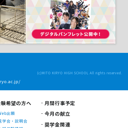
(c)MITO KIRYO HIGH SCHOOL All rights reserved.
yo.ac.jp/
受験希望の方へ
月間行事予定
今月の献立
Web出願
見学会・説明会
奨学金関連