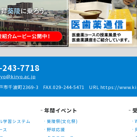
-243-7718
ryo@kiryo.ac.jp
水戸市千波町2369-3
FAX.029-244-5471
URL https://www.kir
年間イベント
ル学習システム
葵陵祭(文化祭)
ース
野球応援