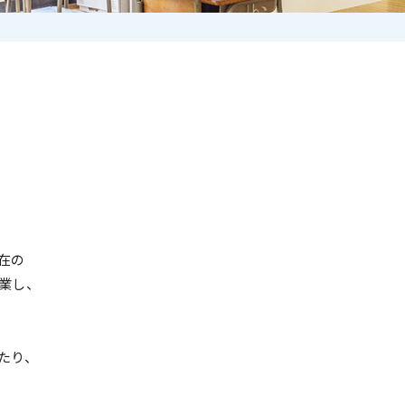
在の
業し、
たり、