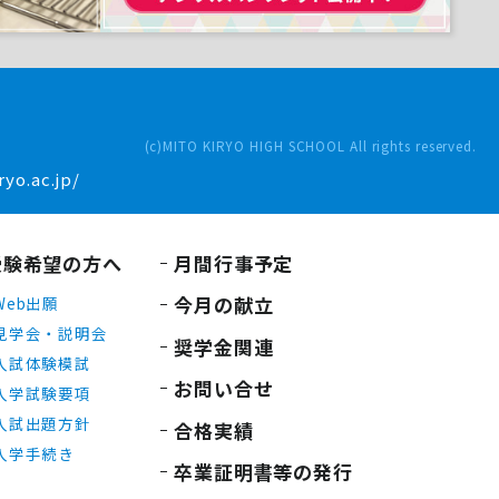
(c)MITO KIRYO HIGH SCHOOL All rights reserved.
yo.ac.jp/
受験希望の方へ
月間行事予定
今月の献立
Web出願
見学会・説明会
奨学金関連
入試体験模試
お問い合せ
入学試験要項
入試出題方針
合格実績
入学手続き
卒業証明書等の発行