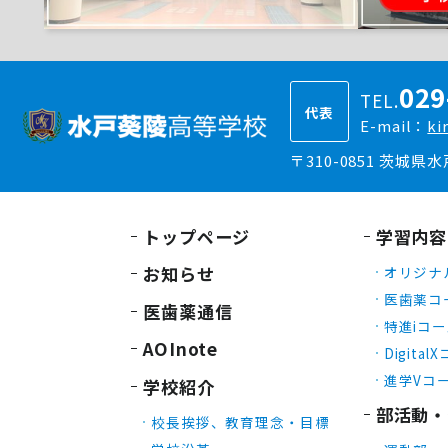
029
TEL.
代表
E-mail：
ki
〒310-0851 茨城県
トップページ
学習内容
お知らせ
オリジナ
医歯薬コ
医歯薬通信
特進iコ
AOInote
Digital
進学Vコ
学校紹介
部活動・
校長挨拶、教育理念・目標