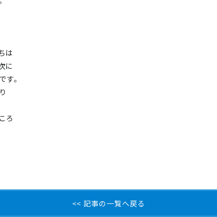
。
ちは
次に
です。
り
ころ
<< 記事の一覧へ戻る