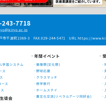
-243-7718
ryo@kiryo.ac.jp
水戸市千波町2369-3
FAX.029-244-5471
URL https://www.kir
年間イベント
ル学習システム
葵陵祭(文化祭)
ース
野球応援
ース
クラスマッチ
Xコース
修学旅行
ース
ホームステイ
異文化交流(リベラルアーツ同好会)
生徒会