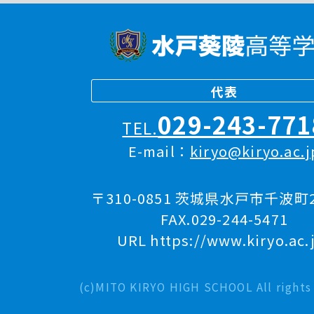
代表
029-243-771
TEL.
E-mail：
kiryo@kiryo.ac.j
〒310-0851 茨城県水戸市千波町2
FAX.029-244-5471
URL https://www.kiryo.ac.
(c)MITO KIRYO HIGH SCHOOL All rights 