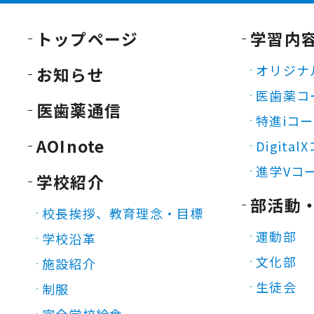
トップページ
学習内
オリジナ
お知らせ
医歯薬コ
医歯薬通信
特進iコ
AOInote
Digita
進学Vコ
学校紹介
部活動
校長挨拶、教育理念・目標
運動部
学校沿革
文化部
施設紹介
生徒会
制服