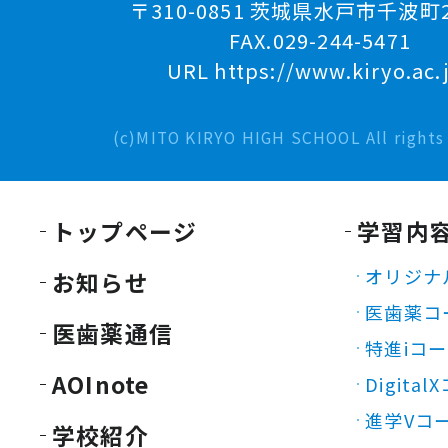
〒310-0851 茨城県水戸市千波町2
FAX.029-244-5471
URL https://www.kiryo.ac.
(c)MITO KIRYO HIGH SCHOOL All rights 
トップページ
学習内
オリジナ
お知らせ
医歯薬コ
医歯薬通信
特進iコ
AOInote
Digita
進学Vコ
学校紹介