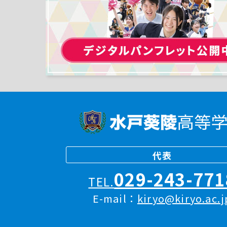
代表
029-243-771
TEL.
E-mail：
kiryo@kiryo.ac.j