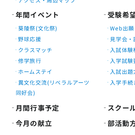
アクセス・周辺マップ
年間イベント
受験希
葵陵祭(文化祭)
Web出願
野球応援
見学会・
クラスマッチ
入試体験
修学旅行
入学試験
ホームステイ
入試出題
異文化交流(リベラルアーツ
入学手続
同好会)
月間行事予定
スクー
今月の献立
部活動