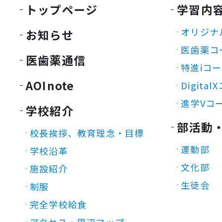
トップページ
学習内
オリジナ
お知らせ
医歯薬コ
医歯薬通信
特進iコ
AOInote
Digita
進学Vコ
学校紹介
部活動
校長挨拶、教育理念・目標
運動部
学校沿革
文化部
施設紹介
生徒会
制服
完全学校給食