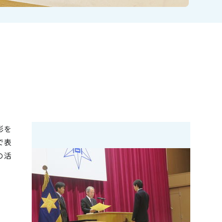
彰を
で表
の活