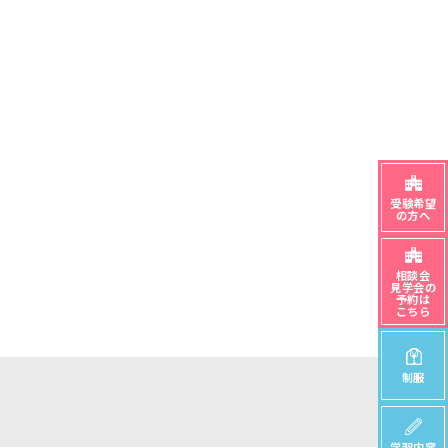
受験希望
の方へ
相談会
見学会の
予約は
こちら
制服
学習内容