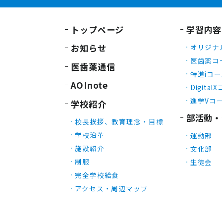
トップページ
学習内容
お知らせ
オリジナ
医歯薬コ
医歯薬通信
特進iコ
AOInote
Digital
進学Vコ
学校紹介
部活動・
校長挨拶、教育理念・目標
学校沿革
運動部
施設紹介
文化部
制服
生徒会
完全学校給食
アクセス・周辺マップ