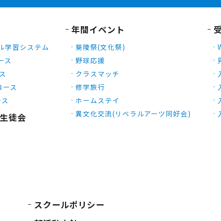
年間イベント
ル学習システム
葵陵祭(文化祭)
ース
野球応援
ース
クラスマッチ
Xコース
修学旅行
ース
ホームステイ
異文化交流(リベラルアーツ同好会)
生徒会
スクールポリシー