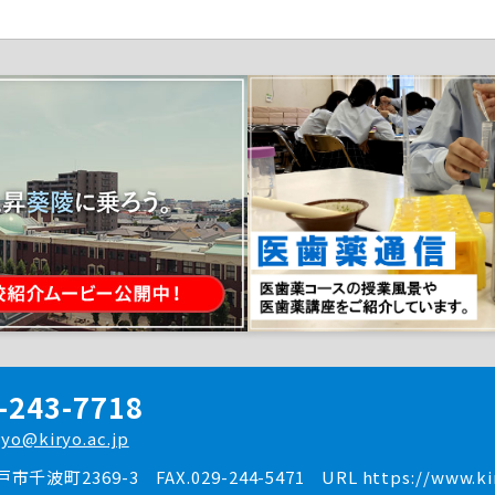
-243-7718
ryo@kiryo.ac.jp
水戸市千波町2369-3
FAX.029-244-5471
URL https://www.kir