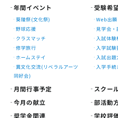
年間イベント
受験希
葵陵祭(文化祭)
Web出願
野球応援
見学会・
クラスマッチ
入試体験
修学旅行
入学試験
ホームステイ
入試出題
異文化交流(リベラルアーツ
入学手続
同好会)
月間行事予定
スクー
今月の献立
部活動
奨学金関連
学校評