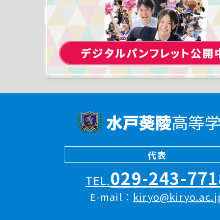
代表
029-243-771
TEL.
E-mail：
kiryo@kiryo.ac.j