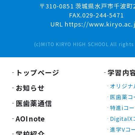
〒310-0851 茨城県水戸市千波町2
FAX.029-244-5471
URL https://www.kiryo.ac.
(c)MITO KIRYO HIGH SCHOOL All rights 
トップページ
学習内
オリジナ
お知らせ
医歯薬コ
医歯薬通信
特進iコ
AOInote
Digita
進学Vコ
学校紹介