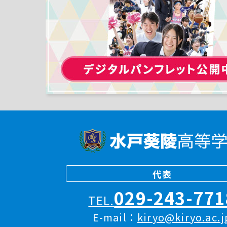
代表
029-243-771
TEL.
E-mail：
kiryo@kiryo.ac.j