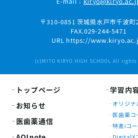
E-mail：
kiryo@kiryo.ac.j
〒310-0851 茨城県水戸市千波町2
FAX.029-244-5471
URL https://www.kiryo.ac.
(c)MITO KIRYO HIGH SCHOOL All rights 
トップページ
学習内
オリジナ
お知らせ
医歯薬コ
医歯薬通信
特進iコ
AOInote
Digita