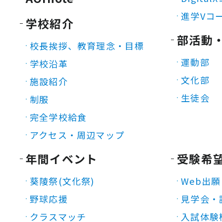
進学Vコ
学校紹介
部活動
校長挨拶、教育理念・目標
運動部
学校沿革
文化部
施設紹介
生徒会
制服
完全学校給食
アクセス・周辺マップ
年間イベント
受験希
葵陵祭(文化祭)
Web出願
野球応援
見学会・
クラスマッチ
入試体験