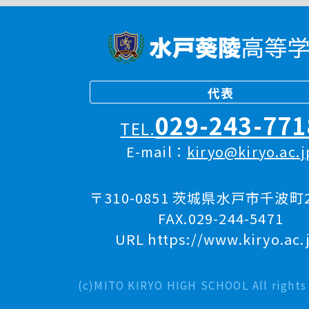
代表
029-243-771
TEL.
E-mail：
kiryo@kiryo.ac.j
〒310-0851 茨城県水戸市千波町2
FAX.029-244-5471
URL https://www.kiryo.ac.
(c)MITO KIRYO HIGH SCHOOL All rights 