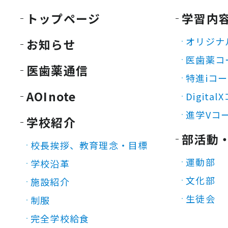
トップページ
学習内
オリジナ
お知らせ
医歯薬コ
医歯薬通信
特進iコ
AOInote
Digita
進学Vコ
学校紹介
部活動
校長挨拶、教育理念・目標
運動部
学校沿革
文化部
施設紹介
生徒会
制服
完全学校給食