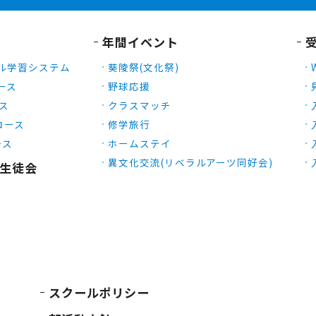
年間イベント
ル学習システム
葵陵祭(文化祭)
ース
野球応援
ース
クラスマッチ
Xコース
修学旅行
ース
ホームステイ
異文化交流(リベラルアーツ同好会)
生徒会
スクールポリシー