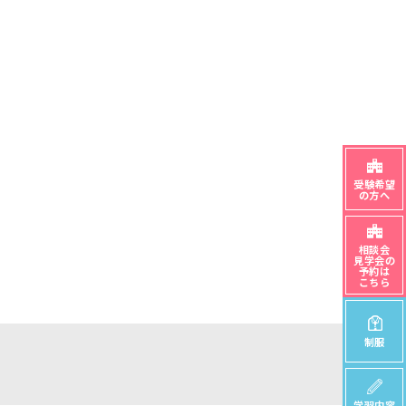
受験希望
の方へ
相談会
見学会の
予約は
こちら
制服
学習内容