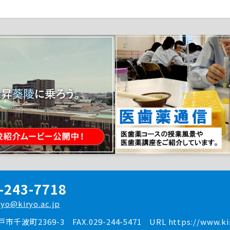
-243-7718
ryo@kiryo.ac.jp
水戸市千波町2369-3
FAX.029-244-5471
URL https://www.kir