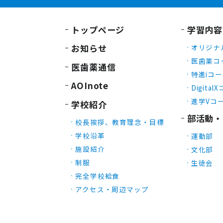
トップページ
学習内容
お知らせ
オリジナ
医歯薬コ
医歯薬通信
特進iコ
AOInote
Digital
進学Vコ
学校紹介
部活動・
校長挨拶、教育理念・目標
学校沿革
運動部
施設紹介
文化部
制服
生徒会
完全学校給食
アクセス・周辺マップ