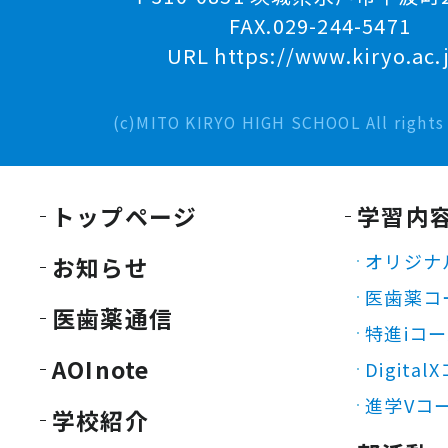
FAX.029-244-5471
URL https://www.kiryo.ac.
(c)MITO KIRYO HIGH SCHOOL All rights 
トップページ
学習内
オリジナ
お知らせ
医歯薬コ
医歯薬通信
特進iコ
AOInote
Digita
進学Vコ
学校紹介