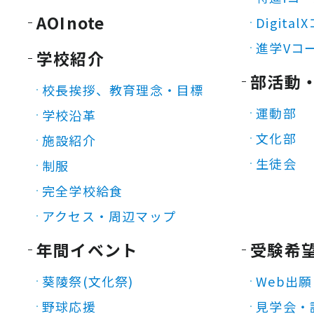
AOInote
Digita
進学Vコ
学校紹介
部活動
校長挨拶、教育理念・目標
運動部
学校沿革
文化部
施設紹介
生徒会
制服
完全学校給食
アクセス・周辺マップ
年間イベント
受験希
葵陵祭(文化祭)
Web出願
野球応援
見学会・