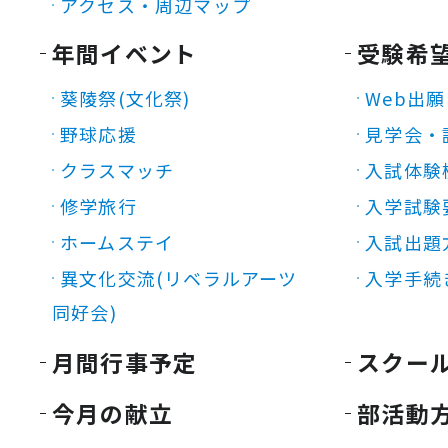
アクセス・周辺マップ
年間イベント
受験希
葵陵祭(文化祭)
Web出願
野球応援
見学会・
クラスマッチ
入試体験
修学旅行
入学試験
ホームステイ
入試出題
異文化交流(リベラルアーツ
入学手続
同好会)
月間行事予定
スクー
今月の献立
部活動