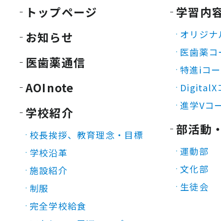
トップページ
学習内
オリジナ
お知らせ
医歯薬コ
医歯薬通信
特進iコ
AOInote
Digita
進学Vコ
学校紹介
部活動
校長挨拶、教育理念・目標
運動部
学校沿革
文化部
施設紹介
生徒会
制服
完全学校給食