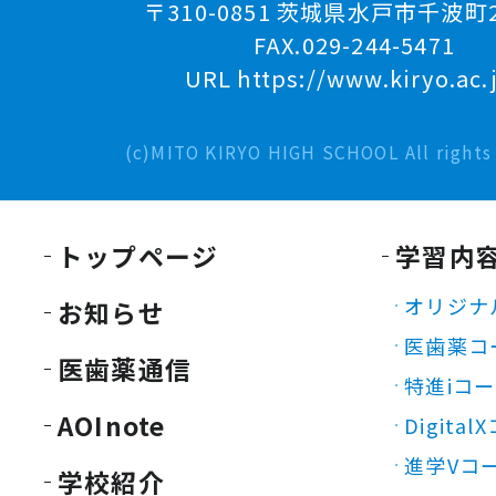
〒310-0851 茨城県水戸市千波町2
FAX.029-244-5471
URL https://www.kiryo.ac.
(c)MITO KIRYO HIGH SCHOOL All rights 
トップページ
学習内
オリジナ
お知らせ
医歯薬コ
医歯薬通信
特進iコ
AOInote
Digita
進学Vコ
学校紹介