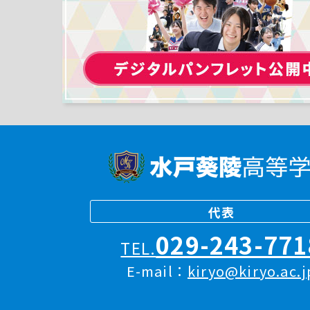
代表
029-243-771
TEL.
E-mail：
kiryo@kiryo.ac.j