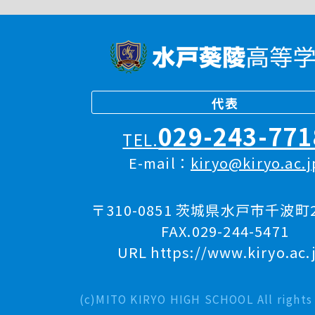
代表
029-243-771
TEL.
E-mail：
kiryo@kiryo.ac.j
〒310-0851 茨城県水戸市千波町2
FAX.029-244-5471
URL https://www.kiryo.ac.
(c)MITO KIRYO HIGH SCHOOL All rights 