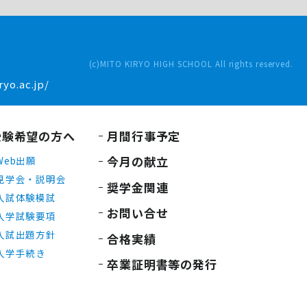
(c)MITO KIRYO HIGH SCHOOL All rights reserved.
yo.ac.jp/
受験希望の方へ
月間行事予定
今月の献立
Web出願
見学会・説明会
奨学金関連
入試体験模試
お問い合せ
入学試験要項
入試出題方針
合格実績
入学手続き
卒業証明書等の発行