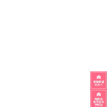
受験希望
の方へ
相談会
見学会の
予約は