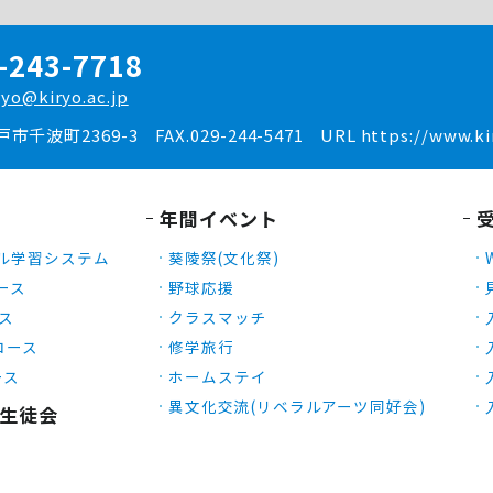
-243-7718
ryo@kiryo.ac.jp
水戸市千波町2369-3
FAX.029-244-5471
URL https://www.kir
年間イベント
ル学習システム
葵陵祭(文化祭)
ース
野球応援
ース
クラスマッチ
Xコース
修学旅行
ース
ホームステイ
異文化交流(リベラルアーツ同好会)
生徒会