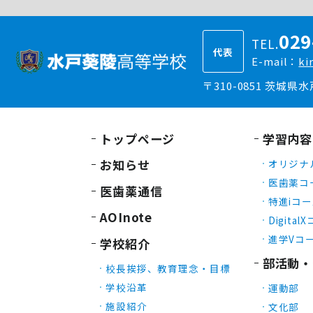
029
TEL.
代表
E-mail：
ki
〒310-0851 茨城県
トップページ
学習内容
お知らせ
オリジナ
医歯薬コ
医歯薬通信
特進iコ
AOInote
Digital
進学Vコ
学校紹介
部活動・
校長挨拶、教育理念・目標
学校沿革
運動部
施設紹介
文化部