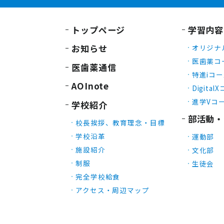
トップページ
学習内容
お知らせ
オリジナ
医歯薬コ
医歯薬通信
特進iコ
AOInote
Digital
進学Vコ
学校紹介
部活動・
校長挨拶、教育理念・目標
学校沿革
運動部
施設紹介
文化部
制服
生徒会
完全学校給食
アクセス・周辺マップ