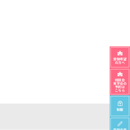
受験希望
の方へ
相談会
見学会の
予約は
こちら
制服
学習内容