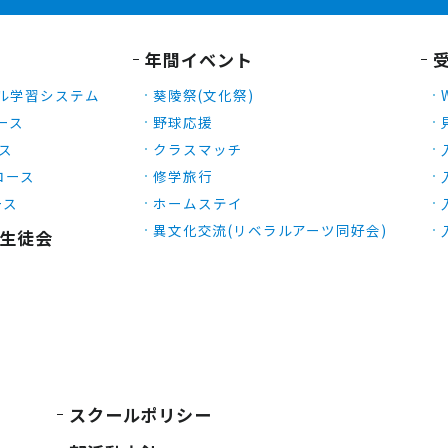
年間イベント
ル学習システム
葵陵祭(文化祭)
ース
野球応援
ース
クラスマッチ
Xコース
修学旅行
ース
ホームステイ
異文化交流(リベラルアーツ同好会)
生徒会
スクールポリシー