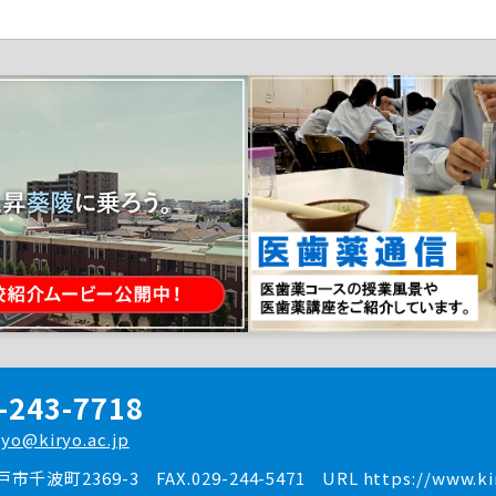
-243-7718
ryo@kiryo.ac.jp
水戸市千波町2369-3
FAX.029-244-5471
URL https://www.kir