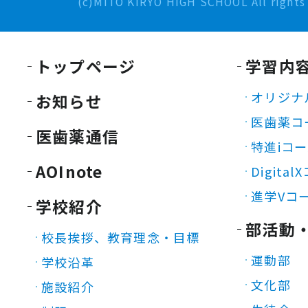
(c)MITO KIRYO HIGH SCHOOL All rights 
トップページ
学習内
オリジナ
お知らせ
医歯薬コ
医歯薬通信
特進iコ
AOInote
Digita
進学Vコ
学校紹介
部活動
校長挨拶、教育理念・目標
運動部
学校沿革
文化部
施設紹介