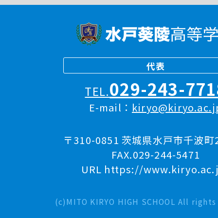
代表
029-243-771
TEL.
E-mail：
kiryo@kiryo.ac.j
〒310-0851 茨城県水戸市千波町2
FAX.029-244-5471
URL https://www.kiryo.ac.
(c)MITO KIRYO HIGH SCHOOL All rights 