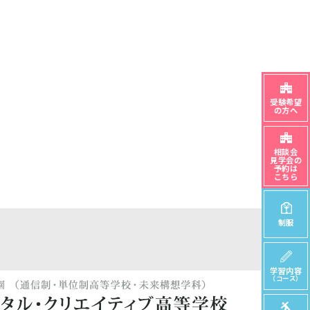
受験希望
の方へ
相談会
見学会の
予約は
こちら
制服
学習内容
（コース）