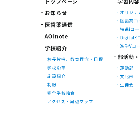
トップページ
学習内容
お知らせ
オリジナ
医歯薬コ
医歯薬通信
特進iコ
AOInote
Digital
進学Vコ
学校紹介
部活動・
校長挨拶、教育理念・目標
学校沿革
運動部
施設紹介
文化部
制服
生徒会
完全学校給食
アクセス・周辺マップ