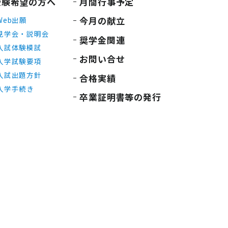
受験希望の方へ
月間行事予定
今月の献立
Web出願
見学会・説明会
奨学金関連
入試体験模試
お問い合せ
入学試験要項
入試出題方針
合格実績
入学手続き
卒業証明書等の発行