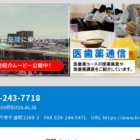
-243-7718
ryo@kiryo.ac.jp
水戸市千波町2369-3
FAX.029-244-5471
URL https://www.kir