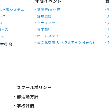
年間イベント
ル学習システム
葵陵祭(文化祭)
ース
野球応援
ース
クラスマッチ
Xコース
修学旅行
ース
ホームステイ
異文化交流(リベラルアーツ同好会)
生徒会
スクールポリシー
部活動方針
学校評価