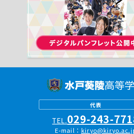
代表
029-243-771
TEL.
E-mail：
kiryo@kiryo.ac.j