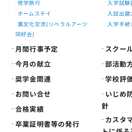
修学旅行
入学試験
ホームステイ
入試出題
異文化交流(リベラルアーツ
入学手続
同好会)
月間行事予定
スクー
今月の献立
部活動
奨学金関連
学校評
お問い合せ
いじめ
針
合格実績
カスタ
卒業証明書等の発行
トに係る