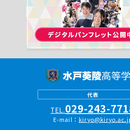
代表
029-243-771
TEL.
E-mail：
kiryo@kiryo.ac.j