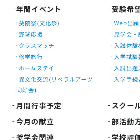
年間イベント
受験希
葵陵祭(文化祭)
Web出願
野球応援
見学会・
クラスマッチ
入試体験
修学旅行
入学試験
ホームステイ
入試出題
異文化交流(リベラルアーツ
入学手続
同好会)
月間行事予定
スクー
今月の献立
部活動
奨学金関連
学校評